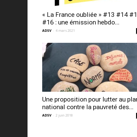
« La France oubliée » #13 #14 #
#16 : une émission hebdo...
ADSV
-
4 mars 2021
Une proposition pour lutter au pla
national contre la pauvreté des...
ADSV
-
2 juin 2018