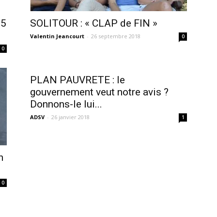
sans-
15
SOLITOUR : « CLAP de FIN »
Valentin Jeancourt
-
26 septembre 2018
0
0
voix
PLAN PAUVRETE : le
gouvernement veut notre avis ?
Donnons-le lui...
ADSV
-
26 janvier 2018
1
n
0