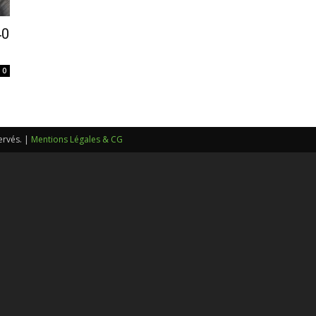
sans-
40
0
voix
ervés. |
Mentions Légales & CG