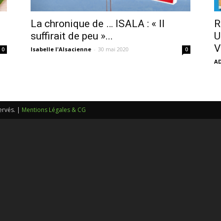
sans-
La chronique de … ISALA : « Il
R
suffirait de peu »...
U
V
Isabelle l'Alsacienne
-
30 mai 2020
0
0
A
voix
ervés. |
Mentions Légales & CG