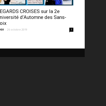
EGARDS CROISES sur la 2e
niversité d’Automne des Sans-
oix
DSV
-
26 octobre 2019
1