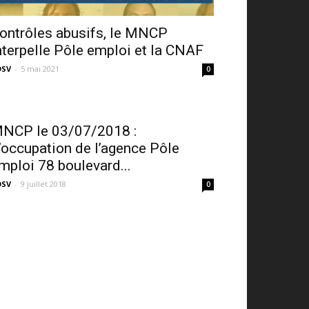
ontrôles abusifs, le MNCP
nterpelle Pôle emploi et la CNAF
DSV
-
5 mai 2021
0
NCP le 03/07/2018 :
’occupation de l’agence Pôle
mploi 78 boulevard...
DSV
-
9 juillet 2018
0