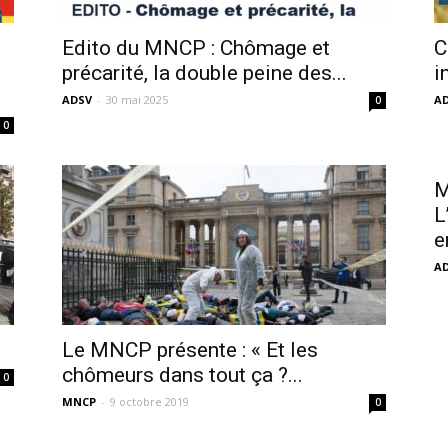
sans-
Edito du MNCP : Chômage et
C
précarité, la double peine des...
i
ADSV
-
30 mai 2025
A
0
0
voix
M
L
e
A
Le MNCP présente : « Et les
chômeurs dans tout ça ?...
0
MNCP
-
9 octobre 2019
0