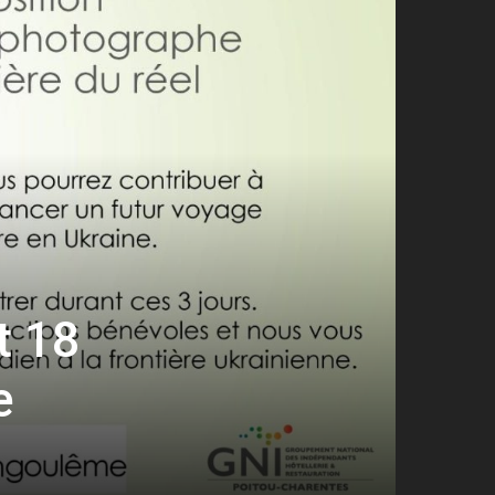
t 18
e