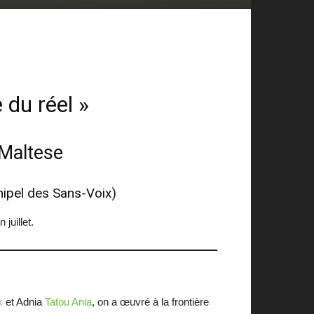
 du réel »
Maltese
ipel des Sans-Voix)
juillet.
k
et Adnia
Tatou Ania
, on a œuvré à la frontière