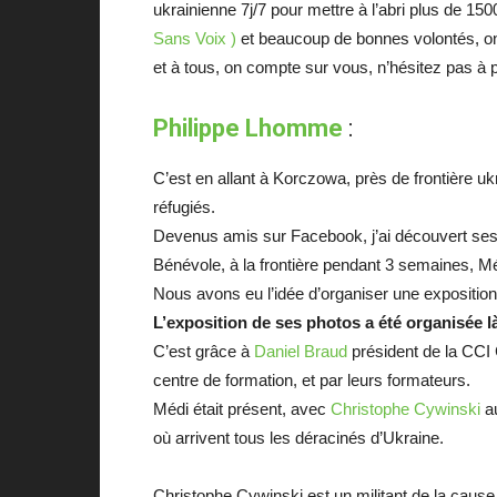
ukrainienne 7j/7 pour mettre à l’abri plus de 1
Sans Voix )
et beaucoup de bonnes volontés, on 
et à tous, on compte sur vous, n’hésitez pas à p
Philippe Lhomme
:
C’est en allant à Korczowa, près de frontière uk
réfugiés.
Devenus amis sur Facebook, j’ai découvert ses 
Bénévole, à la frontière pendant 3 semaines, Médi
Nous avons eu l’idée d’organiser une exposition
L’exposition de ses photos a été organisée là
C’est grâce à
Daniel Braud
président de la CCI C
centre de formation, et par leurs formateurs.
Médi était présent, avec
Christophe Cywinski
au
où arrivent tous les déracinés d’Ukraine.
Christophe Cywinski est un militant de la cause h