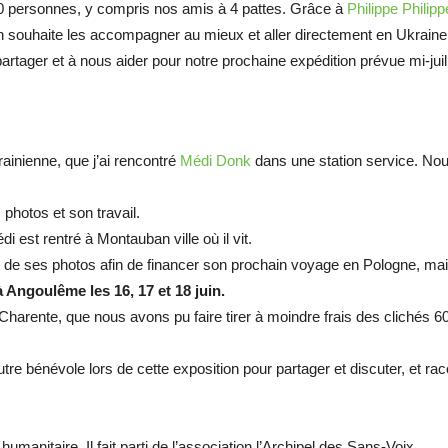
500 personnes, y compris nos amis à 4 pattes. Grâce à
Philippe Phili
souhaite les accompagner au mieux et aller directement en Ukraine 
artager et à nous aider pour notre prochaine expédition prévue mi-juill
rainienne, que j’ai rencontré
Médi Donk
dans une station service. No
photos et son travail.
 est rentré à Montauban ville où il vit.
 de ses photos afin de financer son prochain voyage en Pologne, mais 
 Angoulême les 16, 17 et 18 juin.
harente, que nous avons pu faire tirer à moindre frais des clichés 60*
tre bénévole lors de cette exposition pour partager et discuter, et raco
umanitaire. Il fait parti de l’association l’Archipel des Sans-Voix.