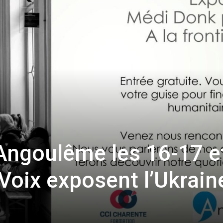
sans-
voix
Angoulême les 16-17 e
-Voix exposent l’Ukrain