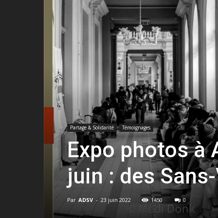
Partage & Solidarité
Témoignages
Expo photos à 
juin : des Sans
Par
ADSV
-
23 juin 2022
1450
0