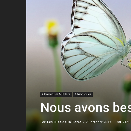
Chroniques & Billets
Chroniques
Nous avons bes
Par
Les Elles de la Terre
-
29 octobre 2019
2121