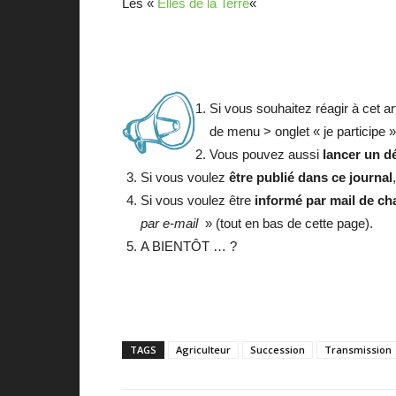
Les «
Elles de la Terre
«
Si vous souhaitez réagir à cet ar
de menu > onglet « je participe » 
Vous pouvez aussi
lancer un d
Si vous voulez
être publié dans ce journal
Si vous voulez être
informé par mail de cha
par e-mail
» (tout en bas de cette page).
A BIENTÔT … ?
TAGS
Agriculteur
Succession
Transmission