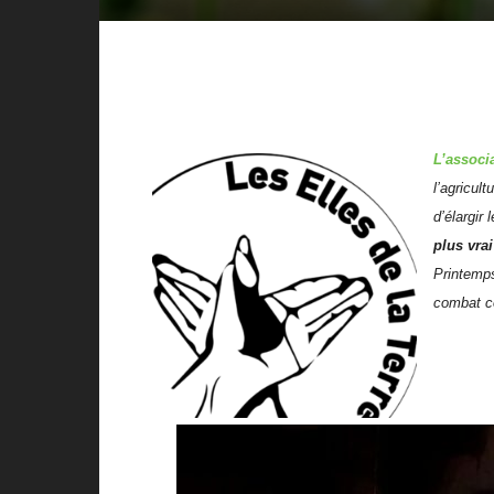
L’associ
l’agricul
d’élargir
plus vrai
Printemps
combat co