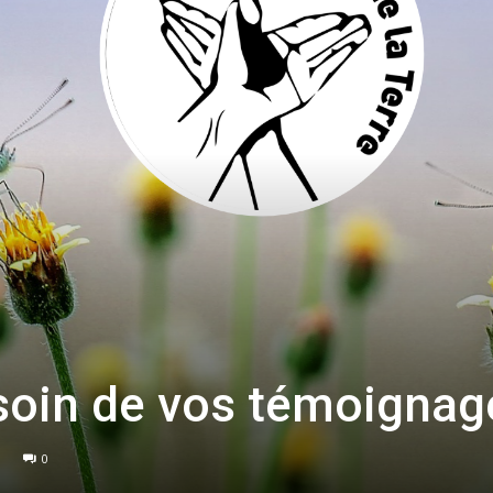
sans-
voix
oin de vos témoignage
0