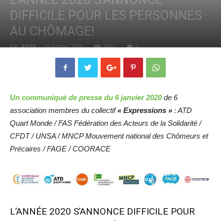
DIFFICILE POUR LES PERSONNES
AU CHÔMAGE!
Par
ADSV
-
10 janvier 2020
1432
0
Un communiqué de presse du 6 janvier 2020
de 6
association membres du collectif
« Expressions »
: ATD
Quart Monde / FAS Fédération des Acteurs de la Solidarité /
CFDT / UNSA / MNCP Mouvement national des Chômeurs et
Précaires / FAGE / COORACE
L’ANNÉE 2020 S’ANNONCE DIFFICILE POUR