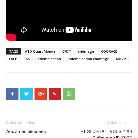
TAGS
ATD Quart Monde
CFDT
chômage
COORACE
FACE
FAS
Indemnisation
indemnisation chomage
MNCP
Article précédent
Article suivant
Aux âmes blessées
ET SI C’ETAIT VOUS ? #4
Guillaume MEURICE