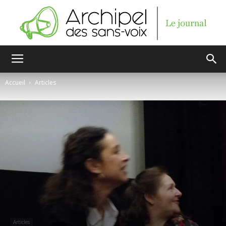
Archipel
Accueil
Articles
des
sans-
voix
Articles