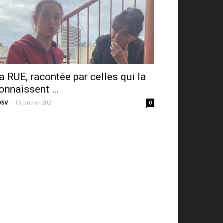
a RUE, racontée par celles qui la
onnaissent …
DSV
-
15 janvier 2021
0