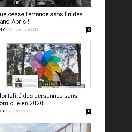
ue cesse l’errance sans fin des
ans-Abris !
DSV
-
29 novembre 2025
0
ortalité des personnes sans
omicile en 2020
DSV
-
28 octobre 2021
0