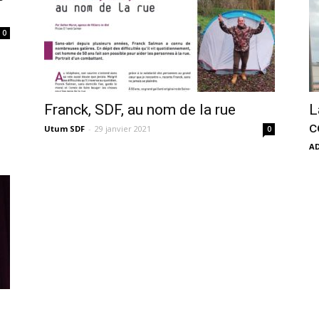
0
Franck, SDF, au nom de la rue
L
c
Utum SDF
-
29 janvier 2021
0
A