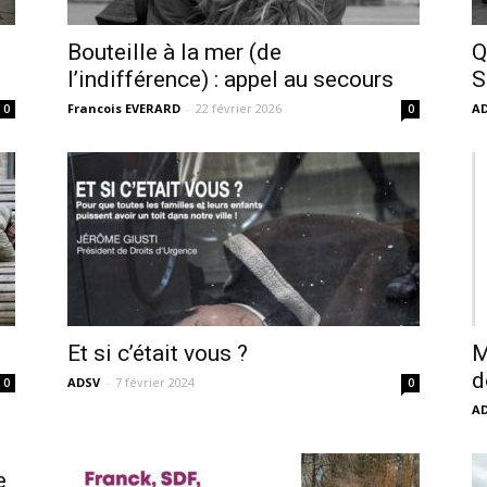
sans-
Bouteille à la mer (de
Q
l’indifférence) : appel au secours
S
Francois EVERARD
-
22 février 2026
A
0
0
voix
Et si c’était vous ?
M
d
ADSV
-
7 février 2024
0
0
A
e