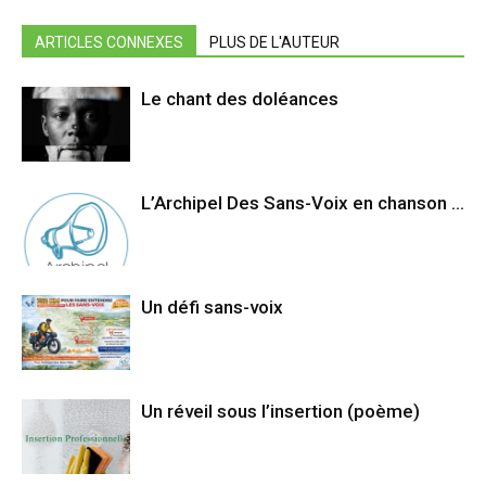
ARTICLES CONNEXES
PLUS DE L'AUTEUR
Le chant des doléances
L’Archipel Des Sans-Voix en chanson …
Un défi sans-voix
Un réveil sous l’insertion (poème)