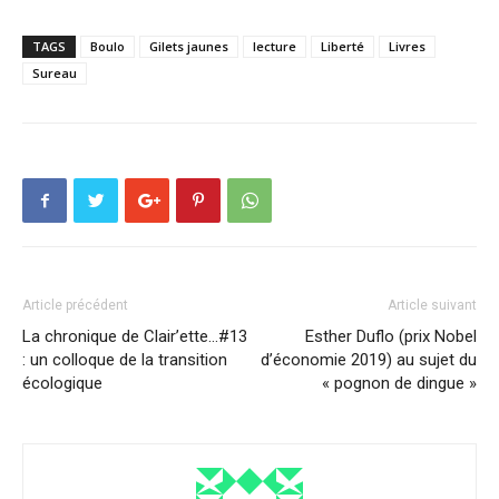
TAGS
Boulo
Gilets jaunes
lecture
Liberté
Livres
Sureau
Article précédent
Article suivant
La chronique de Clair’ette…#13
Esther Duflo (prix Nobel
: un colloque de la transition
d’économie 2019) au sujet du
écologique
« pognon de dingue »