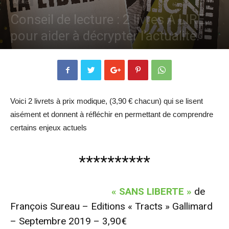
Articles
Conseil de lecture : 2 livres A LIRE,
pour aider à décrypter l’actualité.
Par
ADSV
-
15 octobre 2019
5951
0
Voici 2 livrets à prix modique, (3,90 € chacun) qui se lisent
aisément et donnent à réfléchir en permettant de comprendre
certains enjeux actuels
**********
« SANS LIBERTE »
de
François Sureau – Editions « Tracts » Gallimard
– Septembre 2019 – 3,90€