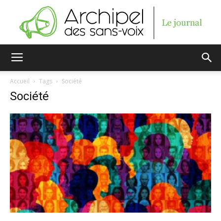
Archipel
Accueil
Tags
Société
Société
des
sans-
voix