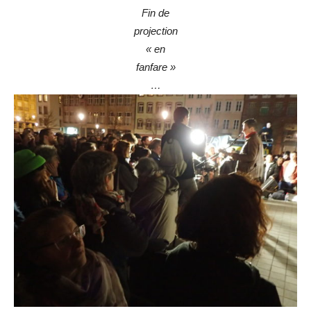
Fin de
projection
« en
fanfare »
…