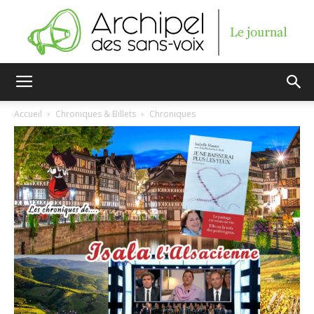
Archipel
Accueil
Chroniques & Billets
Chroniques
des
sans-
voix