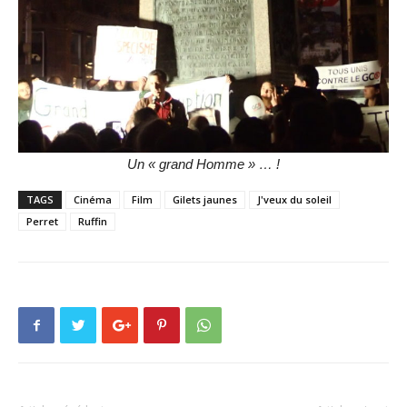
Un « grand Homme » … !
TAGS
Cinéma
Film
Gilets jaunes
J'veux du soleil
Perret
Ruffin