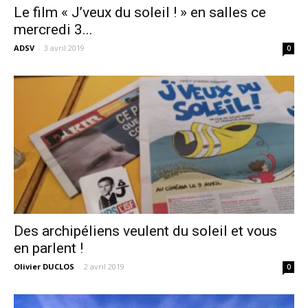
Le film « J’veux du soleil ! » en salles ce
mercredi 3...
ADSV
-
3 avril 2019
0
Des archipéliens veulent du soleil et vous
en parlent !
Olivier DUCLOS
-
2 avril 2019
0