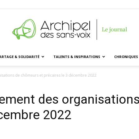
ARTAGE & SOLIDARITÉ
TALENTS & INSPIRATIONS
CHRONIQUES 
Archipel
sations de chômeurs et précaires le 3 décembre 2022
ment des organisations
des
écembre 2022