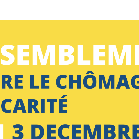
sans-
voix