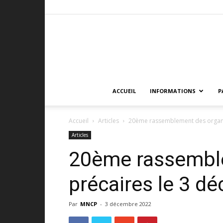
ACCUEIL
INFORMATIONS
P
Accueil
Articles
20ème rassemblement des organi
Articles
20ème rassemble
précaires le 3 d
Par
MNCP
-
3 décembre 2022