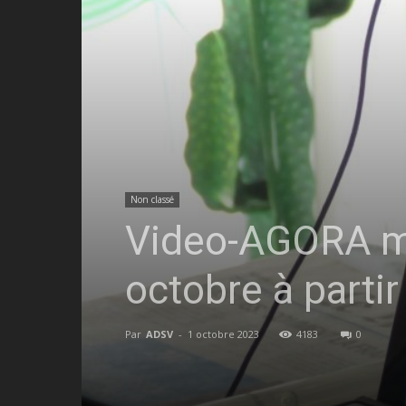
Non classé
Video-AGORA men
octobre à parti
Par
ADSV
-
1 octobre 2023
4183
0