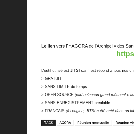
Le lien
vers l' »AGORA de l’Archipel » des San
http
L’outil utilisé est
JITSI
car il est répond à tous nos cri
> GRATUIT
> SANS LIMITE de temps
> OPEN SOURCE
(cad qu’aucun grand méchant n’as
> SANS ENREGISTREMENT préalable
> FRANCAIS
(à l’origine, JITSI a été créé dans un la
TAGS
AGORA
Réunion mensuelle
Réunion vir