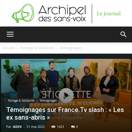
Archipel
Accueil
Partage & Solidarité
Témoignages
des
sans-
Partage & Solidarité
Témoignages
Témoignages sur France.Tv slash : « Les
ex sans-abris »
voix
Par
ADSV
-
31 mai 2022
1623
0