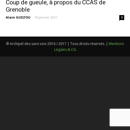
Coup de gueule, à propos du CCAS de
Grenoble
Alain GUEZOU
-
18 janvier 2021
0
© Archipel des sans voix 2016 / 2017 | Tous droits réservés. |
Mentions
Légales & CG