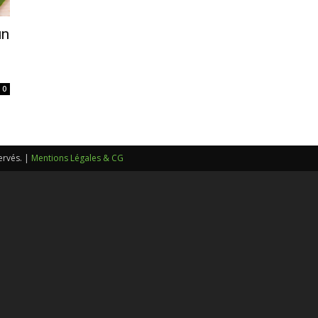
sans-
un
0
voix
ervés. |
Mentions Légales & CG