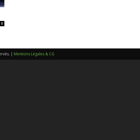
sans-
0
voix
ervés. |
Mentions Légales & CG