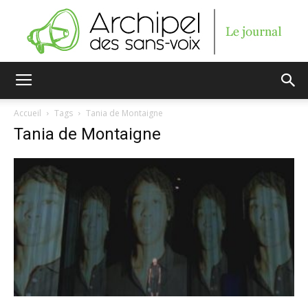
Archipel
Accueil
Tags
Tania de Montaigne
Tania de Montaigne
des
sans-
voix