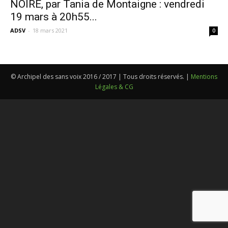
NOIRE, par Tania de Montaigne : vendredi
19 mars à 20h55...
ADSV
-
18 mars 2021
0
© Archipel des sans voix 2016 / 2017 | Tous droits réservés. |
Mentions
Légales & CG