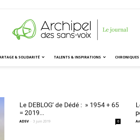
ARTAGE & SOLIDARITÉ
TALENTS & INSPIRATIONS
CHRONIQUES 
Archipel
des
Le DEBLOG’ de Dédé : » 1954 + 65
L
= 2019...
p
ADSV
-
3 juin 2019
A
0