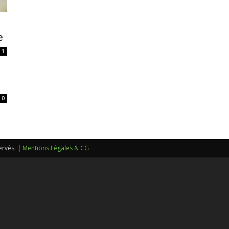
sans-
e
1
voix
0
ervés. |
Mentions Légales & CG