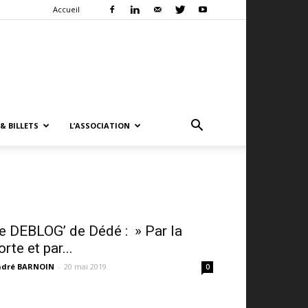
Accueil
& BILLETS
L’ASSOCIATION
e DEBLOG’ de Dédé : » Par la
orte et par...
ndré BARNOIN
-
20 mai 2019
0