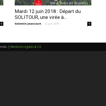
sans-
Mardi 12 juin 2018 : Départ du
SOLITOUR, une virée à...
Valentin Jeancourt
-
12 juin 2018
0
0
voix
ervés. |
Mentions Légales & CG