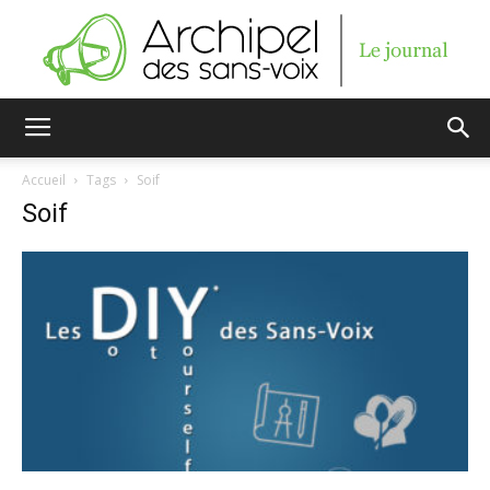
Archipel
Accueil
Tags
Soif
Soif
des
sans-
voix