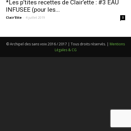
*Les p’tites recettes de Clair’ette : #3 EAU
INFUSEE (pour les...
Clair'Ette
-
4 juillet 2019
0
© Archipel des sans voix 2016 / 2017 | Tous droits réservés. |
Mentions
Légales & CG