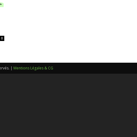
sans-
0
voix
ervés. |
Mentions Légales & CG