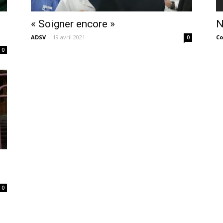
sans-
« Soigner encore »
N
ADSV
-
19 avril 2021
Co
0
0
voix
0