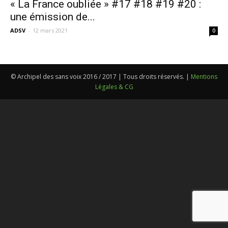
« La France oubliée » #17 #18 #19 #20 :
une émission de...
ADSV
-
12 mars 2021
0
© Archipel des sans voix 2016 / 2017 | Tous droits réservés. |
Mentions
Légales & CG