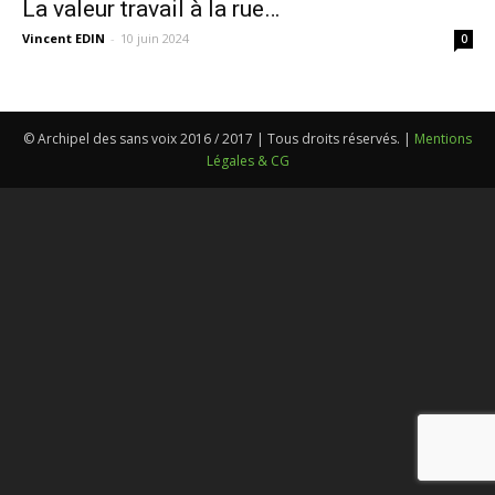
La valeur travail à la rue…
Vincent EDIN
-
10 juin 2024
0
© Archipel des sans voix 2016 / 2017 | Tous droits réservés. |
Mentions
Légales & CG