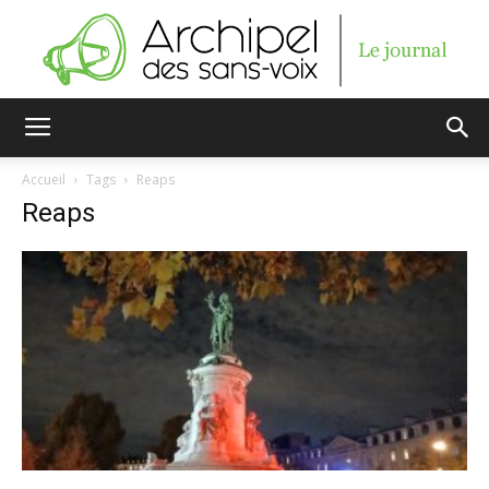
Archipel
Accueil
Tags
Reaps
Reaps
des
sans-
voix