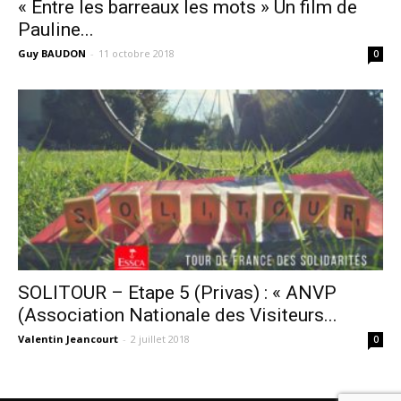
« Entre les barreaux les mots » Un film de
Pauline...
Guy BAUDON
-
11 octobre 2018
0
SOLITOUR – Etape 5 (Privas) : « ANVP
(Association Nationale des Visiteurs...
Valentin Jeancourt
-
2 juillet 2018
0