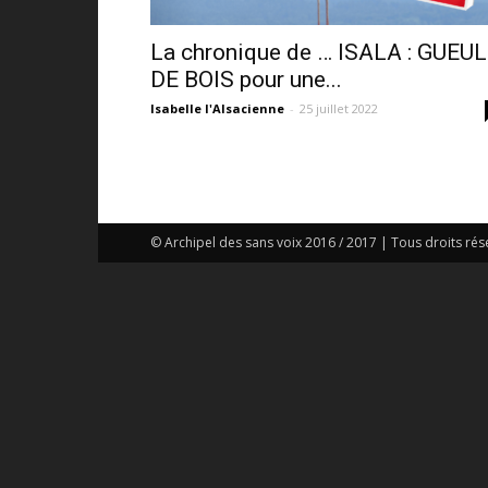
La chronique de … ISALA : GUEU
DE BOIS pour une...
Isabelle l'Alsacienne
-
25 juillet 2022
© Archipel des sans voix 2016 / 2017 | Tous droits rés