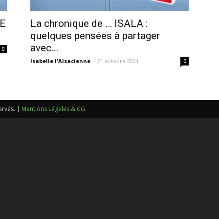
sans-
LE
La chronique de … ISALA :
quelques pensées à partager
avec...
0
Isabelle l'Alsacienne
-
21 octobre 2021
0
voix
ervés. |
Mentions Légales & CG