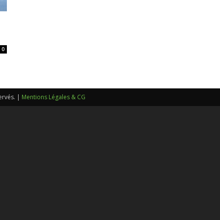
sans-
0
voix
ervés. |
Mentions Légales & CG