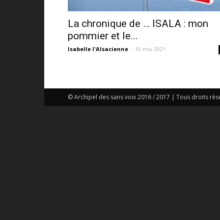
La chronique de … ISALA : mon
pommier et le...
Isabelle l'Alsacienne
-
10 mai 2021
© Archipel des sans voix 2016 / 2017 | Tous droits rés