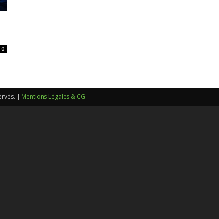
sans-
0
voix
ervés. |
Mentions Légales & CG