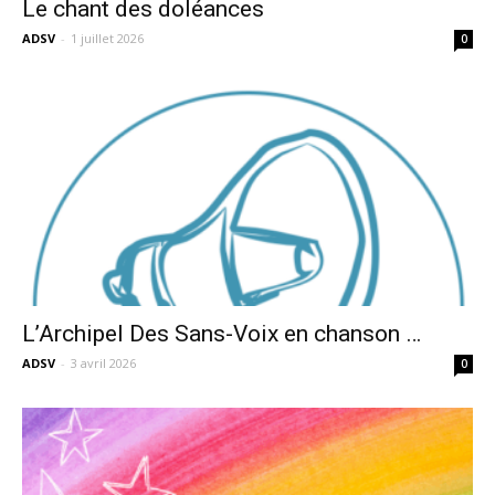
Le chant des doléances
ADSV
-
1 juillet 2026
0
L’Archipel Des Sans-Voix en chanson …
ADSV
-
3 avril 2026
0