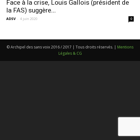
Face à la crise, Louis Gallois (président de
la FAS) suggère...
ADSV
-
4 juin 2020
0
© Archipel des sans voix 2016 / 2017 | Tous droits réservés. |
Mentions
Légales & CG