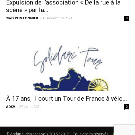
Expulsion de l’association « De la rue à la
scène » par la...
Yves PONTONNIER
-
16 novembre 2021
0
À 17 ans, il court un Tour de France à vélo...
ADSV
-
27 juillet 2021
0
© Archipel des sans voix 2016 / 2017 | Tous droits réservés. |
Mentions