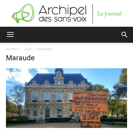
Archipel
Accueil
Tags
Maraude
Maraude
des
sans-
voix