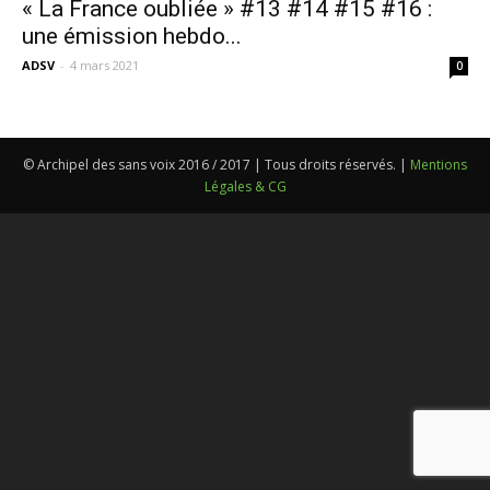
« La France oubliée » #13 #14 #15 #16 :
une émission hebdo...
ADSV
-
4 mars 2021
0
© Archipel des sans voix 2016 / 2017 | Tous droits réservés. |
Mentions
Légales & CG