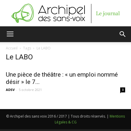
Archipel
Accueil
Tags
Le LABO
Le LABO
des
Une pièce de théâtre : « un emploi nommé
désir » le 7...
sans-
ADSV
-
5 octobre 2021
0
voix
© Archipel des sans voix 2016 / 2017 | Tous droits réservés. |
Mentions
Légales & CG