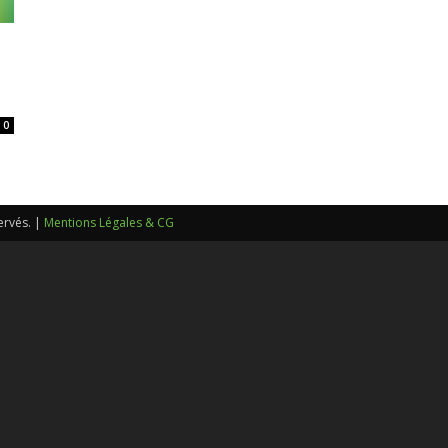
sans-
0
voix
ervés. |
Mentions Légales & CG