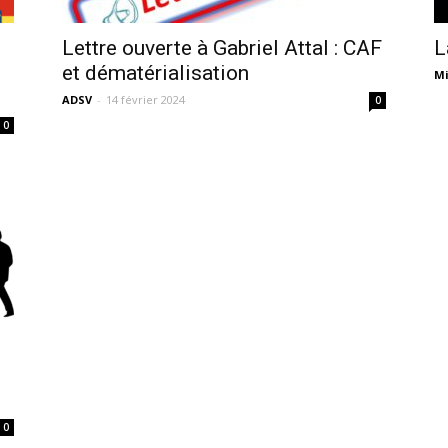
sans-
Lettre ouverte à Gabriel Attal : CAF
L
et dématérialisation
Mi
ADSV
-
14 février 2024
0
0
voix
0