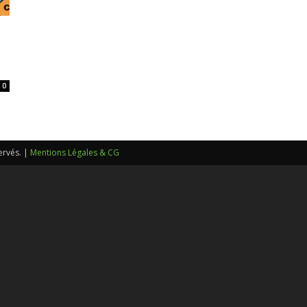
sans-
0
voix
ervés. |
Mentions Légales & CG