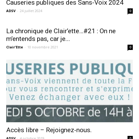
Causeries publiques des Sans-Voix 2024
ADSV
-
24 juillet 2024
0
La chronique de Clair’ette…#21 : On ne
m’entends pas, car je...
Clair'Ette
-
10 novembre 2021
0
Accès libre – Rejoignez-nous.
ADSV
-
4 octobre 2019
0