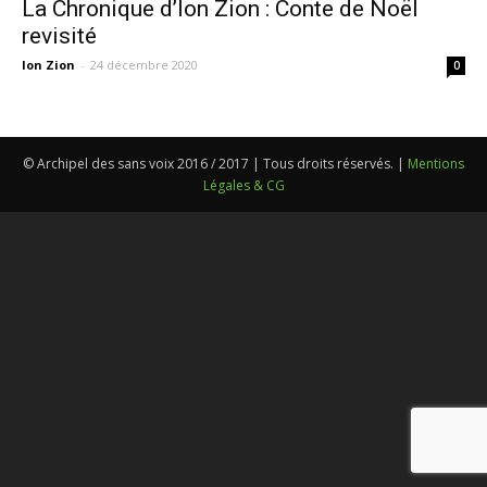
La Chronique d’Ion Zion : Conte de Noël
revisité
Ion Zion
-
24 décembre 2020
0
© Archipel des sans voix 2016 / 2017 | Tous droits réservés. |
Mentions
Légales & CG