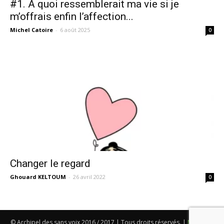
#1. À quoi ressemblerait ma vie si je
m’offrais enfin l’affection...
Michel Catoire
-
6 août 2025
0
Changer le regard
Ghouard KELTOUM
-
26 avril 2022
0
© Archipel des sans voix 2016 / 2017 | Tous droits réservés. |
Mentions