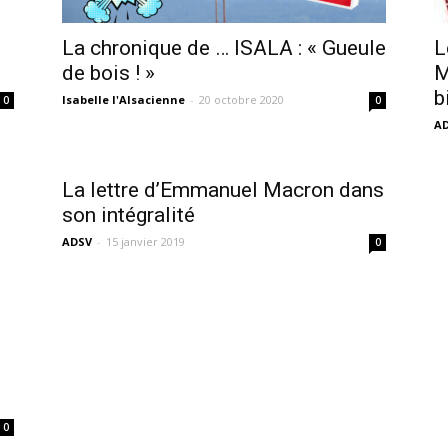
sans-
La chronique de … ISALA : « Gueule
L
de bois ! »
M
b
Isabelle l'Alsacienne
-
20 octobre 2020
0
0
A
voix
La lettre d’Emmanuel Macron dans
son intégralité
ADSV
-
15 janvier 2019
0
0