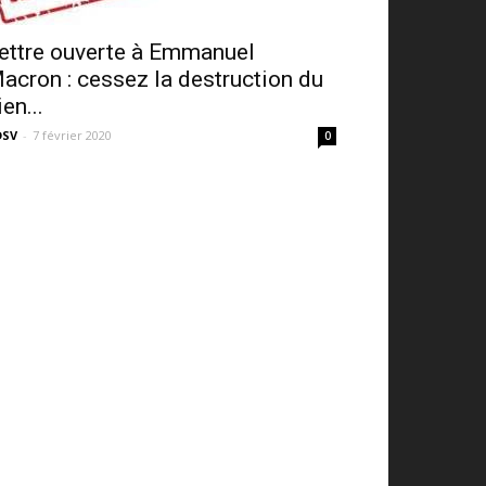
ettre ouverte à Emmanuel
acron : cessez la destruction du
ien...
DSV
-
7 février 2020
0