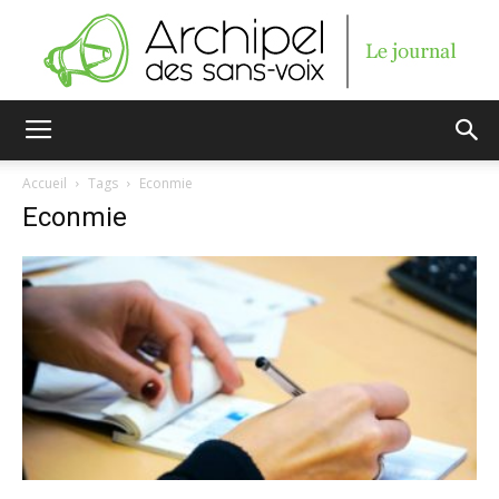
Archipel
Accueil
Tags
Econmie
Econmie
des
sans-
voix