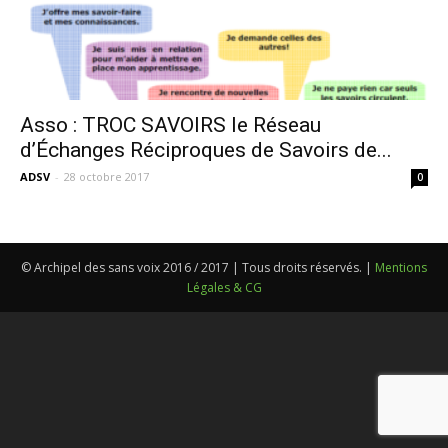
Asso : TROC SAVOIRS le Réseau
d’Échanges Réciproques de Savoirs de...
ADSV
-
28 octobre 2017
0
© Archipel des sans voix 2016 / 2017 | Tous droits réservés. |
Mentions
Légales & CG