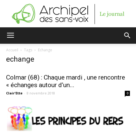
Archipel
Accueil
Tags
Echange
echange
des
Colmar (68) : Chaque mardi , une rencontre
« échanges autour d’un...
sans-
Clair'Ette
-
8 novembre 2018
0
voix