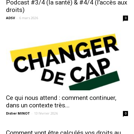
Podcast #3/4 (la santé) & #4/4 (l’accès aux
droits)
ADSV
-
6 mars 2026
0
Ce qui nous attend : comment continuer,
dans un contexte très...
Didier MINOT
-
13 février 2026
0
Comment vont être calculés vos droits au