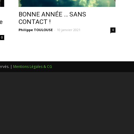
sans-
BONNE ANNÉE … SANS
e
CONTACT !
Philippe TOULOUSE
-
10 janvier 2021
0
0
voix
ervés. |
Mentions Légales & CG