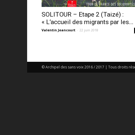
SOLITOUR – Etape 2 (Taizé) :
« L’accueil des migrants par les...
Valentin Jeancourt
-
22 juin 2018
© Archipel des sans voix 2016 / 2017 | Tous droits rés