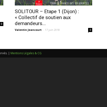
sans-
SOLITOUR – Etape 1 (Dijon) :
« Collectif de soutien aux
demandeurs...
0
Valentin Jeancourt
-
17 juin 2018
0
voix
ervés. |
Mentions Légales & CG